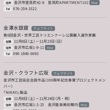
金沢市里見町42-8 里見町APARTMENT102
Map
住所
076-254-1522
Tel
金澤水銀窟
ウェブサイト
第6回金沢・世界工芸トリエンナーレ公募展入選作家展
11月8日（土）－11月23日（日）
会期
金沢市広坂1-9-11
Map
住所
090-1840-0063
Tel
金沢・クラフト広坂
ウェブサイト
金沢市工芸協会会員作品（100周年記念事業プロジェクトメン
バー）
「NIKKO」製品
11月8日（土）－11月24日（月・祝）
会期
金沢市広坂1-2-25 金沢能楽美術館内
Map
住所