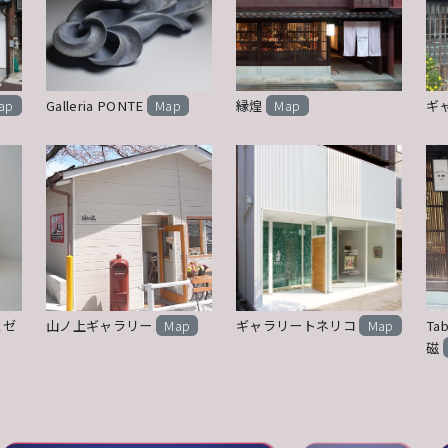
ap
Galleria PONTE
Map
縁煌
Map
ギ
ュゼ
山ノ上ギャラリー
Map
ギャラリートネリコ
Map
Tab
磁