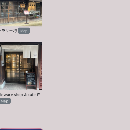
ャラリー椋
Map
leware shop & cafe 白
Map