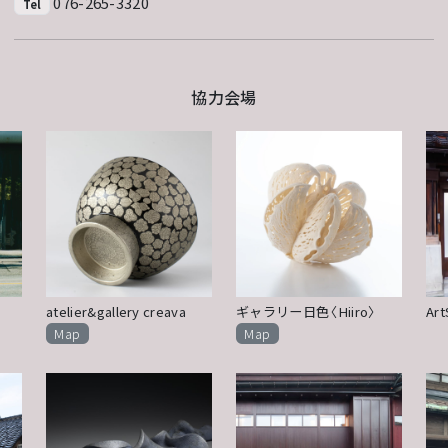
076-265-3320
Tel
協力会場
atelier&gallery creava
ギャラリー日色〈Hiiro〉
Ar
Map
Map