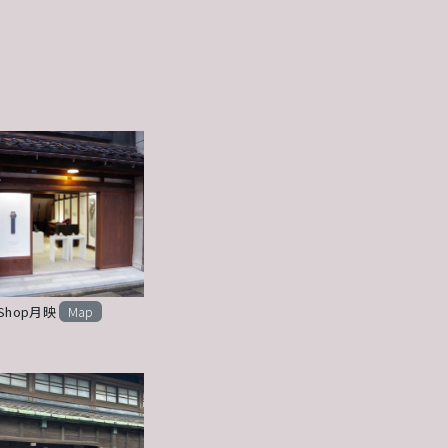
tShop月映
Map